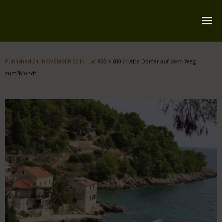
Startseite
Published
21. NOVEMBER 2014
at
900 × 600
in
Alte Dörfer auf dem Weg
Über mich
zum“Mond“
Reiserouten
Widmung
Kontakt
Impressum
Datenschutz