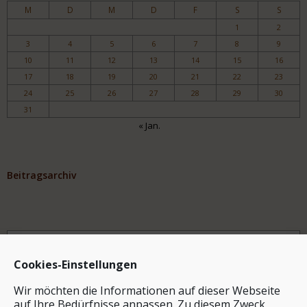
M
D
M
D
F
S
S
1
2
3
4
5
6
7
8
9
10
11
12
13
14
15
16
17
18
19
20
21
22
23
24
25
26
27
28
29
30
31
« Jan.
Beitragsarchiv
Archiv
Cookies-Einstellungen
Wir möchten die Informationen auf dieser Webseite
auf Ihre Bedürfnisse anpassen. Zu diesem Zweck