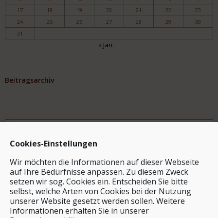
17
18
19
20
21
22
23
24
25
26
27
28
29
30
31
« Jan.
Beitragsarchiv
Archiv
Cookies-Einstellungen
Wir möchten die Informationen auf dieser Webseite
auf Ihre Bedürfnisse anpassen. Zu diesem Zweck
setzen wir sog. Cookies ein. Entscheiden Sie bitte
selbst, welche Arten von Cookies bei der Nutzung
unserer Website gesetzt werden sollen. Weitere
Stichwortsuche
Informationen erhalten Sie in unserer