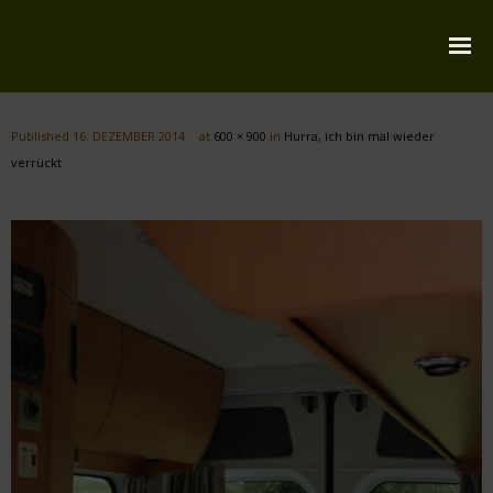
Startseite
Published
16. DEZEMBER 2014
at
600 × 900
in
Hurra, ich bin mal wieder
Über mich
verrückt
Reiserouten
Widmung
Kontakt
Impressum
Datenschutz