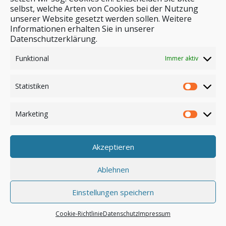
selbst, welche Arten von Cookies bei der Nutzung
unserer Website gesetzt werden sollen. Weitere
Stichwortsuche
Informationen erhalten Sie in unserer
Datenschutzerklärung.
Funktional
Immer aktiv
Statistiken
Marketing
Akzeptieren
Anmelden
Ablehnen
Einstellungen speichern
© by safar-reiseblog.de
Cookie-Richtlinie
Datenschutz
Impressum