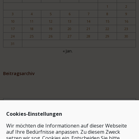
1
2
3
4
5
6
7
8
9
10
11
12
13
14
15
16
17
18
19
20
21
22
23
24
25
26
27
28
29
30
31
« Jan.
Beitragsarchiv
Archiv
Cookies-Einstellungen
Wir möchten die Informationen auf dieser Webseite
auf Ihre Bedürfnisse anpassen. Zu diesem Zweck
setzen wir sog. Cookies ein. Entscheiden Sie bitte