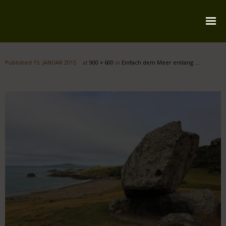
Startseite
Published
15. JANUAR 2015
at
900 × 600
in
Einfach dem Meer entlang ….
Über mich
Reiserouten
Widmung
Kontakt
Impressum
Datenschutz