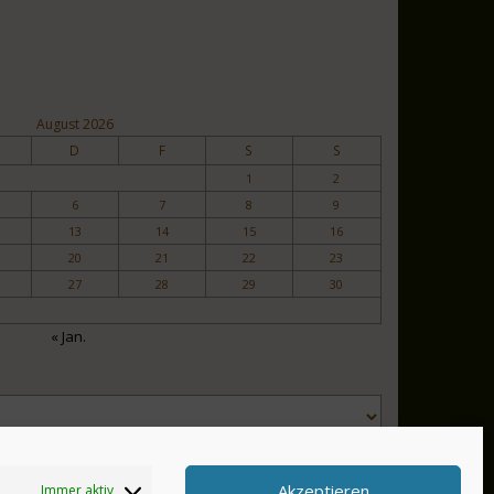
August 2026
D
F
S
S
1
2
6
7
8
9
13
14
15
16
20
21
22
23
27
28
29
30
« Jan.
Akzeptieren
Immer aktiv