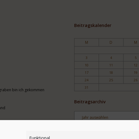
Beitragskalender
M
D
M
3
4
5
10
11
12
17
18
19
24
25
26
31
engraben bin ich gekommen
Beitragsarchiv
and
Archiv
Stichwortsuche
Funktional